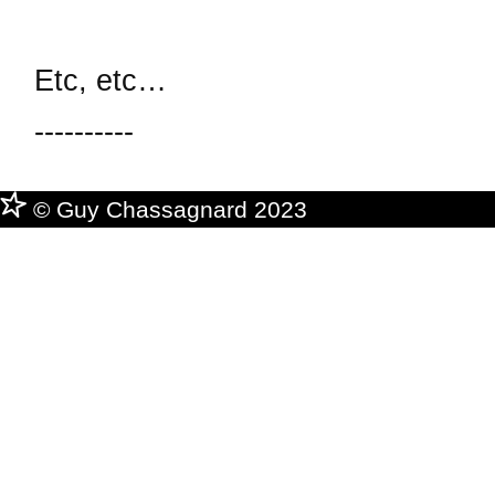
Etc, etc…
----------
© Guy Chassagnard 2023