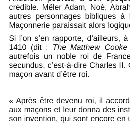
crédible. Mêler Adam, Noé, Abra
autres per­sonnages bibliques à 
Maçon­nerie pa­raissait alors logiq
Si l’on s’en rapporte, d’ailleurs,
1410 (dit :
The Mat­thew Cooke 
autre­fois un noble roi de Franc
secundus, c’est-à-dire Charles II.
maçon avant d’être roi.
« Après être de­venu roi, il accord
aux maçons et leur don­na des ins­
son invention, qui sont en­core en