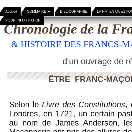
Accueil
SOMMAIRE
BIBLIOGRAPHIE
LA F.M. EN QUESTIO
POUR INFORMATION
Chronologie de la F
& HISTOIRE DES FRANCS-
d'un ouvrage de r
ÊTRE FRANC-MAÇON
Selon le
Livre des Constitutions
,
Londres, en 1721, un certain pas
au nom de James Anderson, les
Maçonnerie ont pris des allures d