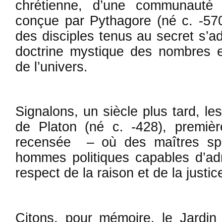
chré­­tienne, d’une communauté r
conçue par Pytha­gore (né c. -57
des disciples tenus au secret s’ad
doctrine mystique des nom­bres 
de l’univers.
Signalons, un siècle plus tard, le
de Pla­ton (né c. -428), premiè
recensée – où des maî­tres spé­
hommes politiques capables d’adm
respect de la raison et de la jus­tic
Citons, pour mémoire, le Jardin 