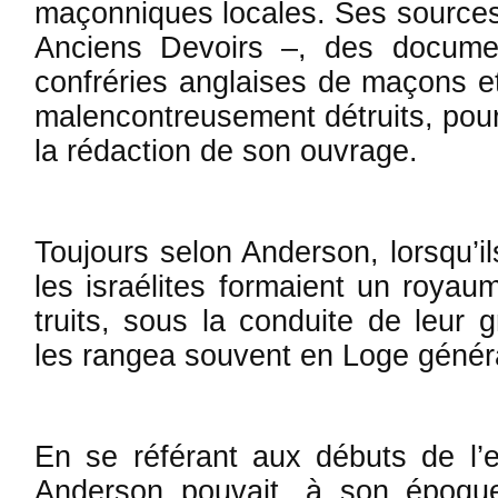
maçonniques lo­ca­les. Ses sources
Anciens De­voirs –, des documen
confréries anglaises de ma­çons et 
malen­contreusement dé­truits, po
la rédaction de son ouvrage.
Toujours selon Anderson, lorsqu’ils
les israélites formaient un roya
truits, sous la con­duite de leur 
les rangea souvent en Loge généra
En se référant aux débuts de l
An­derson pouvait, à son époque